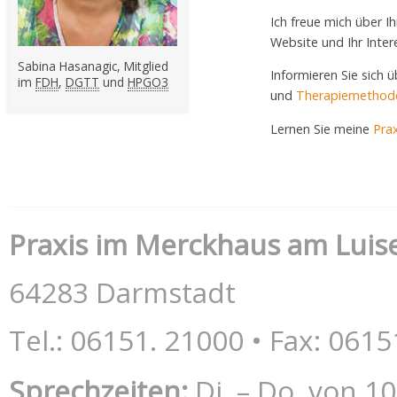
Ich freue mich über I
Website und Ihr Inter
Sabina Hasanagic, Mitglied
Informieren Sie sich 
im
FDH
,
DGTT
und
HPGO3
und
Therapiemethod
Lernen Sie meine
Prax
Praxis im Merckhaus am Luis
64283 Darmstadt
Tel.: 06151. 21000 • Fax: 061
Sprechzeiten:
Di. – Do. von 10